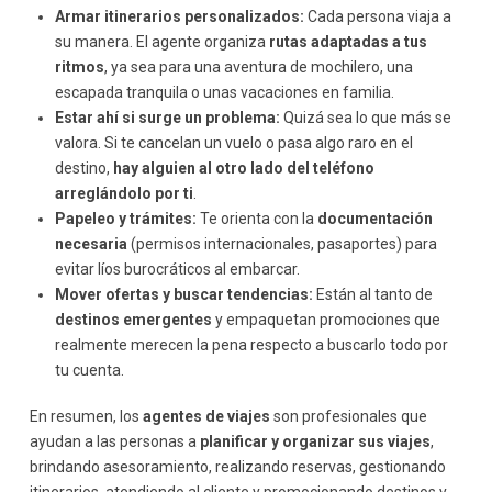
Armar itinerarios personalizados:
Cada persona viaja a
su manera. El agente organiza
rutas adaptadas a tus
ritmos
, ya sea para una aventura de mochilero, una
escapada tranquila o unas vacaciones en familia.
Estar ahí si surge un problema:
Quizá sea lo que más se
valora. Si te cancelan un vuelo o pasa algo raro en el
destino,
hay alguien al otro lado del teléfono
arreglándolo por ti
.
Papeleo y trámites:
Te orienta con la
documentación
necesaria
(permisos internacionales, pasaportes) para
evitar líos burocráticos al embarcar.
Mover ofertas y buscar tendencias:
Están al tanto de
destinos emergentes
y empaquetan promociones que
realmente merecen la pena respecto a buscarlo todo por
tu cuenta.
En resumen, los
agentes de viajes
son profesionales que
ayudan a las personas a
planificar y organizar sus viajes
,
brindando asesoramiento, realizando reservas, gestionando
itinerarios, atendiendo al cliente y promocionando destinos y