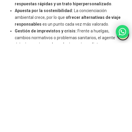
respuestas rápidas y un trato hiperpersonalizado
.
Apuesta por la sostenibilidad:
La concienciación
ambiental crece, por lo que
ofrecer alternativas de viaje
responsables
es un punto cada vez más valorado.
Gestión de imprevistos y crisis:
Frente a huelgas,
cambios normativos o problemas sanitarios, el agente
debe
improvisar y dar soluciones inmediatas
a sus
clientes.
En resumen, los
agentes de viajes
enfrentan varios
desafíos
en la actualidad
, incluida la
competencia en línea
, los
cambios en la industria, la
experiencia del cliente
, la
sostenibilidad
, las
crisis y emergencias
, y las
regulaciones
y requisitos de viaje
. Para seguir siendo competitivos, los
agentes de viajes
deben adaptarse a estos desafíos y brindar
un excelente
servicio al cliente.