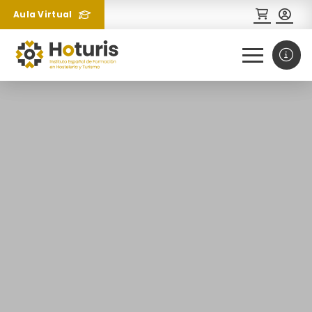
Aula Virtual
0
1
¿Necesitas más información
sobre un curso?