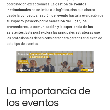
Herramientas y canales de difusión
coordinación excepcionales. La
gestión de eventos
Diseño de materiales de apoyo
institucionales
no se limita a la logística, sino que abarca
Gestión del equipo y coordinación durante el evento
desde la
conceptualización del evento
hasta la evaluación de
Selección y formación del equipo
su impacto, pasando por la
selección del lugar, los
Asignación de roles y responsabilidades
proveedores, la comunicación y la experiencia de los
Monitoreo en tiempo real
asistentes.
Este post explora las principales estrategias que
Evaluación y retroalimentación post-evento
los profesionales deben considerar para garantizar el éxito de
este tipo de eventos.
Recopilación de datos y métricas
Retroalimentación de los asistentes
Informe final y recomendaciones
Tendencias actuales en la gestión de eventos
institucionales
Digitalización y tecnología
Sostenibilidad y responsabilidad social
Personalización y experiencias inmersivas
La importancia de
Conclusión: Claves para el éxito en la gestión de eventos
institucionales
los eventos