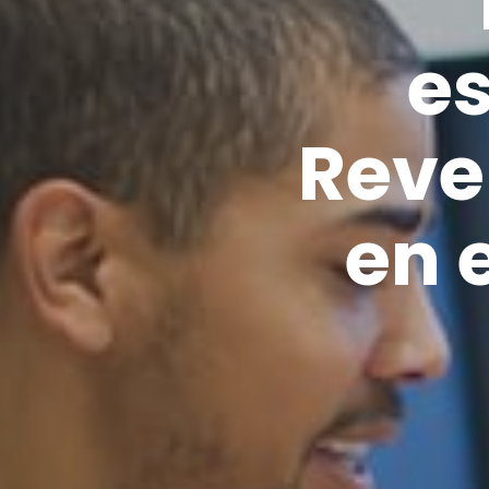
es
Rev
en e