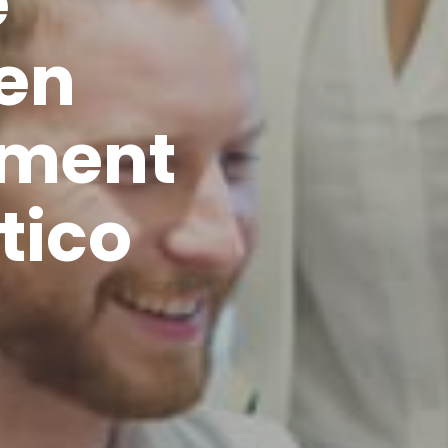
e
 en
ment
stico