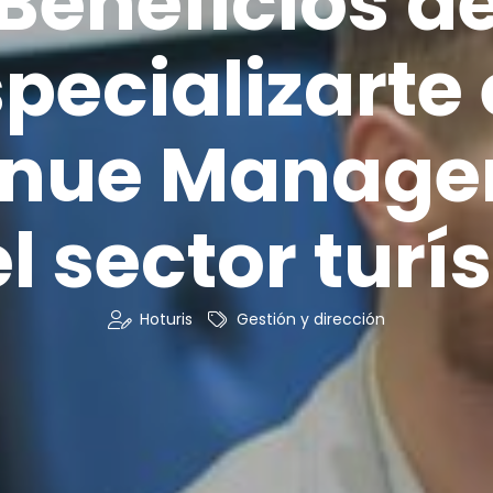
Beneficios d
pecializarte
enue Manage
l sector turí
Hoturis
Gestión y dirección