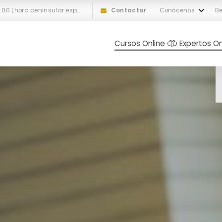
L-V: 10:00 a 18:00 (hora peninsular española)
Contactar
Conócenos
Be
Cursos Online
Expertos On