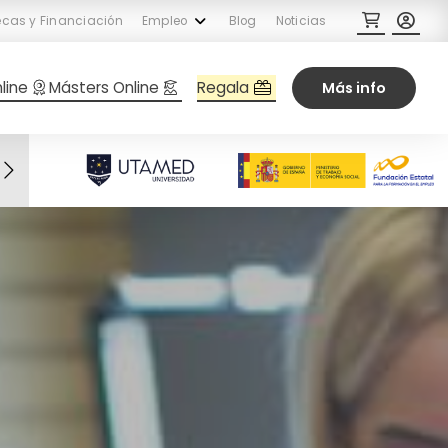
cas y Financiación
Empleo
Blog
Noticias
Regala
line
Másters Online
Más info