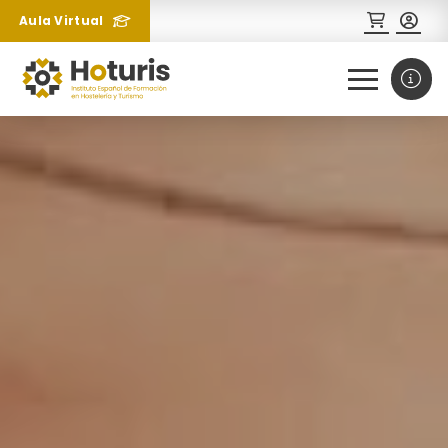
Aula Virtual
0
1
¿Necesitas más información
sobre un curso?