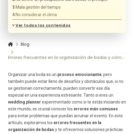
Mala gestión del tiempo
No considerar el clima
No confirmar proveedores con antelación
˅
Ver todos los contenidos
No delegar tareas
No realizar un ensayo de la ceremonia
Blog
Falta de atención al detalle
No tener en cuenta las preferencias de los novios
Errores frecuentes en la organización de bodas y cómo prevenirlos
No coordinar bien con el equipo de fotografía y video
No considerar las necesidades de los invitados
Organizar una boda es un
proceso emocionante
, pero
también puede estar lleno de desafíos y obstáculos que, si no
se gestionan correctamente, pueden convertir ese día
especial en una experiencia estresante. Tanto si eres un
wedding planner
experimentado como si te estás iniciando en
este mundo, es crucial conocer los
errores más comunes
para evitar problemas que puedan arruinar el evento. En este
artículo, exploramos los
errores frecuentes en la
organización de bodas
y te ofrecemos soluciones prácticas