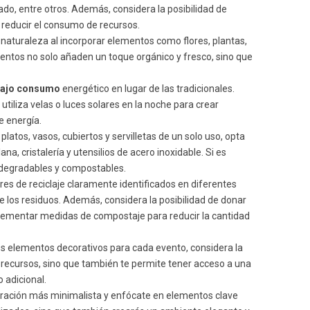
lado, entre otros. Además, considera la posibilidad de
 reducir el consumo de recursos.
a naturaleza al incorporar elementos como flores, plantas,
entos no solo añaden un toque orgánico y fresco, sino que
bajo consumo
energético en lugar de las tradicionales.
tiliza velas o luces solares en la noche para crear
 energía.
r platos, vasos, cubiertos y servilletas de un solo uso, opta
na, cristalería y utensilios de acero inoxidable. Si es
iodegradables y compostables.
s de reciclaje claramente identificados en diferentes
de los residuos. Además, considera la posibilidad de donar
lementar medidas de compostaje para reducir la cantidad
s elementos decorativos para cada evento, considera la
e recursos, sino que también te permite tener acceso a una
 adicional.
oración más minimalista y enfócate en elementos clave