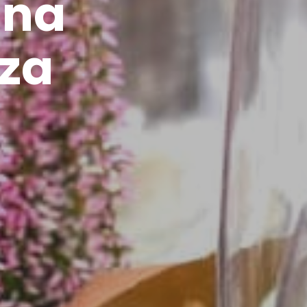
una
lza