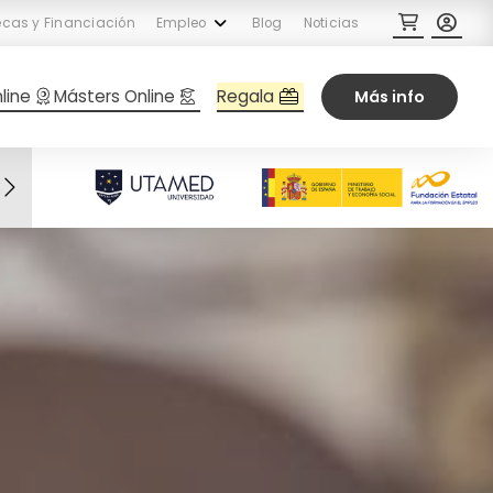
cas y Financiación
Empleo
Blog
Noticias
Regala
line
Másters Online
Más info