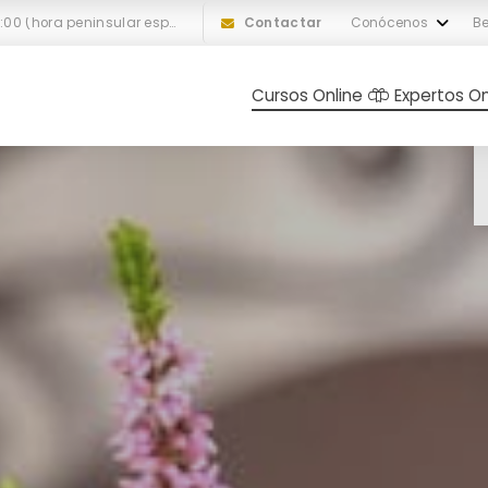
L-V: 10:00 a 18:00 (hora peninsular española)
Contactar
Conócenos
Be
Cursos Online
Expertos On