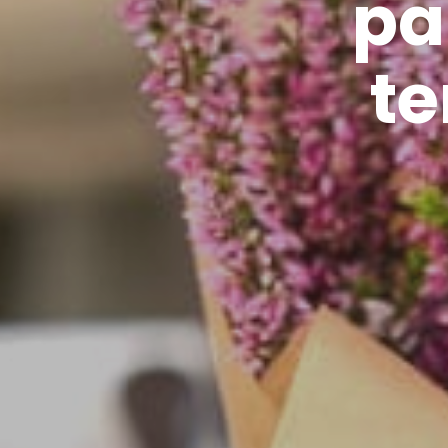
pa
te