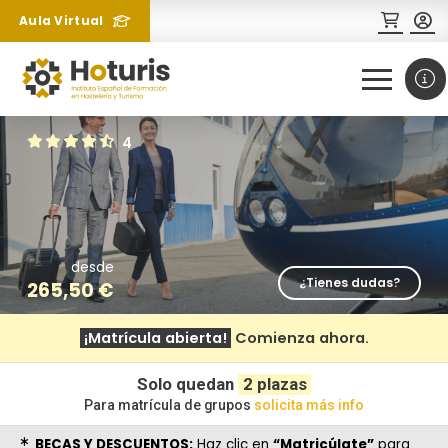
Aula Virtual
0
1
4
desde
¿Tienes dudas?
265,50
€
¡Matrícula abierta!
Comienza ahora.
¿Necesitas más información
sobre un curso?
Solo quedan
2 plazas
Para matrícula de grupos
solicita más info
BECAS Y DESCUENTOS:
Haz clic en
“Matricúlate”
para