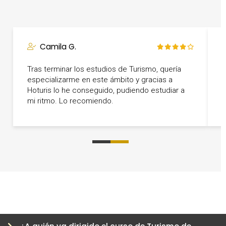
Camila G.
Tras terminar los estudios de Turismo, quería
T
especializarme en este ámbito y gracias a
s
Hoturis lo he conseguido, pudiendo estudiar a
r
mi ritmo. Lo recomiendo.
0
1
2
3