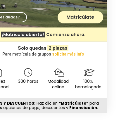
Matricúlate
nes dudas?
¡Matrícula abierta!
Comienza ahora.
Solo quedan
2 plazas
Para matrícula de grupos
solicita más info
dez
300 horas
Modalidad
100%
ional
online
homologado
S Y DESCUENTOS:
Haz clic en
“Matricúlate”
para
as opciones de pago, descuentos y
Financiación
.