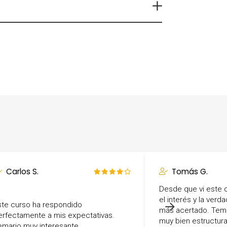
itas más información sobre un curso?
Carlos S.
Tomás G.
Desde que vi este 
el interés y la ver
ste curso ha respondido
más acertado. Tem
erfectamente a mis expectativas.
muy bien estructurad
emario muy interesante.