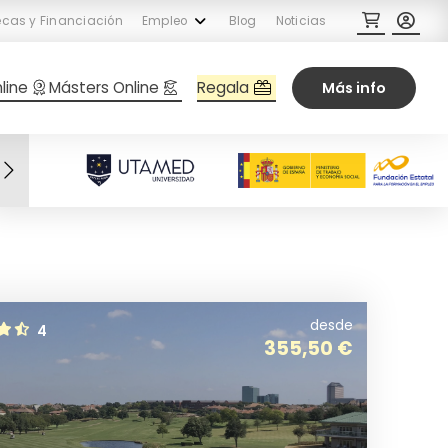
cas y Financiación
Empleo
Blog
Noticias
Regala
line
Másters Online
Más info
desde
4
355,50
€