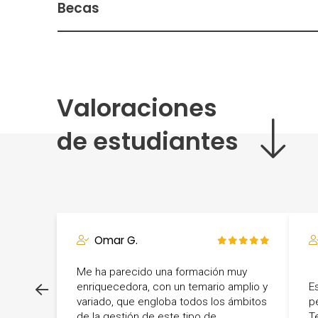
Becas
Valoraciones
¿Neces
de estudiantes
Omar G.
Me ha parecido una formación muy
enriquecedora, con un temario amplio y
E
variado, que engloba todos los ámbitos
p
de la gestión de este tipo de
T