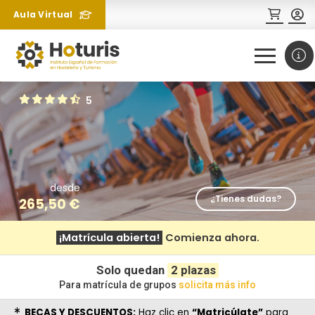
Aula Virtual
0
1
5
desde
¿Tienes dudas?
265,50
€
¿Necesitas más información
¡Matrícula abierta!
Comienza ahora.
sobre un curso?
Solo quedan
2 plazas
Para matrícula de grupos
solicita más info
BECAS Y DESCUENTOS:
Haz clic en
“Matricúlate”
para