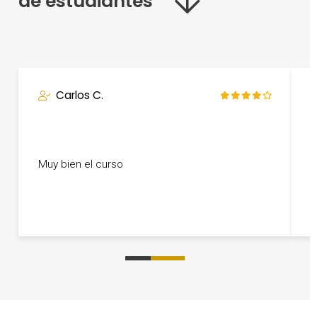
de estudiantes
Carlos C.
H
m
Muy bien el curso
c
a
0
1
2
3
4