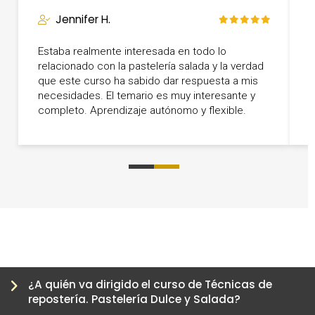
Jennifer H.
Estaba realmente interesada en todo lo
relacionado con la pastelería salada y la verdad
L
que este curso ha sabido dar respuesta a mis
v
necesidades. El temario es muy interesante y
completo. Aprendizaje autónomo y flexible.
0
1
2
3
¿A quién va dirigido el curso de Técnicas de
repostería. Pastelería Dulce y Salada?