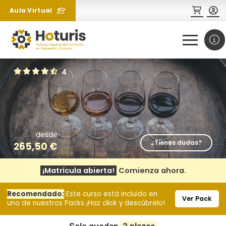
Aula Virtual
0
1
4
desde
¿Tienes dudas?
265,50
€
¡Matrícula abierta!
Comienza ahora.
¿Necesitas más información
Recomendado:
Este curso está incluido en
sobre un curso?
Ver Pack
uno de nuestros Packs ¡Haz click y descúbrelo!