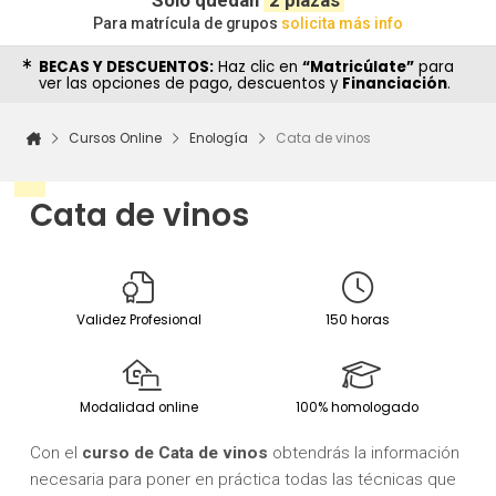
Solo quedan
2 plazas
Para matrícula de grupos
solicita más info
BECAS Y DESCUENTOS:
Haz clic en
“Matricúlate”
para
ver las opciones de pago, descuentos y
Financiación
.
Cursos Online
Enología
Cata de vinos
Cata de vinos
Validez Profesional
150 horas
Modalidad online
100% homologado
Con el
c
urso de Cata de vinos
obtendrás la información
necesaria para poner en práctica todas las técnicas que