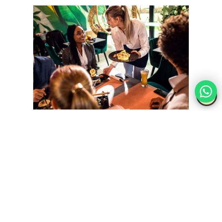
El éxito de un restaurante depende en gran medida de la
satisfacción del cliente
, y la
coordinación entre la cocina y
el maître
es fundamental para lograrlo. Cuando ambos
departamentos trabajan en conjunto, se crea un ambiente en
el que la calidad de los platos y la
atención al cliente
se
combinan para ofrecer una
experiencia gastronómica
memorable.