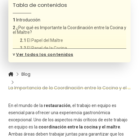
Tabla de contenidos
Introducción
¿Por qué es Importante la Coordinación entre la Cocina y
el Maître?
El Papel del Maître
El Papel de la Cocina
˅
Ver todos los contenidos
Cómo la Coordinación entre la Cocina y el Maître Afecta
la Experiencia del Cliente
Mejora en la Velocidad del Servicio
Blog
Adaptación a Cambios de Última Hora
Mejora en la Calidad de la Experiencia
La Importancia de la Coordinación entre la Cocina y el Maître en Restaurantes
Gastronómica
Cómo Mejorar la Coordinación entre la Cocina y el Maître
Comunicación Clara y Constante
En el mundo de la
restauración
, el trabajo en equipo es
esencial para ofrecer una experiencia gastronómica
Planificación de la Distribución de Tareas
excepcional. Uno de los aspectos más críticos de este trabajo
Entrenamiento Conjunto
en equipo es la
coordinación entre la cocina y el maître
.
Uso de Tecnología
Ambas áreas deben trabajar juntas para garantizar que los
Sincronización entre Cocina y el Maître: Un Factor Clave