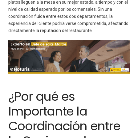
platos lleguen a la mesa en su mejor estado, a tiempo y con el
para la Satisfacción del Cliente
nivel de calidad esperado por los comensales. Sin una
Satisfacción del Cliente
coordinación fluida entre estos dos departamentos, la
Resolución de Problemas de Manera Eficaz
experiencia del cliente podría verse comprometida, afectando
Coordinación entre la Cocina y el Maître es Sinónimo de
Éxito
directamente la reputación del restaurante.
¿Por qué es
Importante la
Coordinación entre