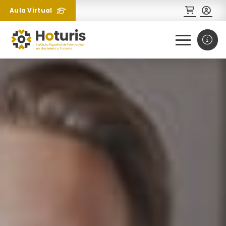
Aula Virtual
0
1
¿Necesitas más información
sobre un curso?