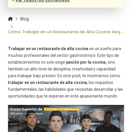
˅
Ver todos los contenidos
Adaptabilidad y Resiliencia
Habilidades Clave para el Éxito
Blog
Creatividad Gastronómica
Trabajo en Equipo
Cómo Trabajar en un Restaurante de Alta Cocina: Requisitos y Habilidades
Conocimiento de Ingredientes y Maridaje
Atención al Detalle
Trabajar en un restaurante de alta cocina
es un sueño para
Oportunidades Profesionales
muchos profesionales del sector gastronómico. Este tipo de
Consejos para Ingresar en la Alta Cocina
establecimientos no solo exige
pasión por la cocina,
sino
Retos y Recompensas de Trabajar en Alta Cocina
también un alto nivel de disciplina, creatividad y capacidad
Retos
para trabajar bajo presión. En este post, te mostramos cómo
Recompensas
trabajar en un restaurante de alta cocina
, los requisitos
Conclusión: Prepararte para el Éxito en Alta Cocina
fundamentales, las habilidades que necesitas desarrollar y las
oportunidades que te esperan en este apasionante mundo.