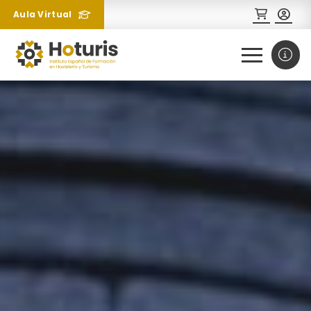
Aula Virtual
0
1
¿Necesitas más información
sobre un curso?