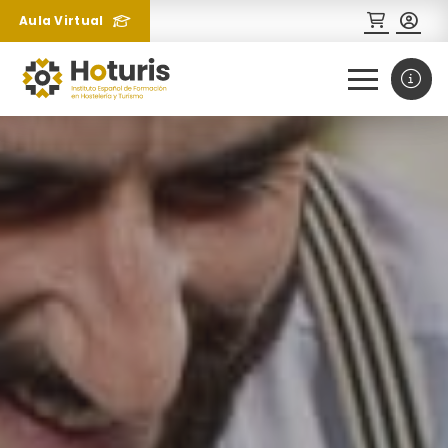
Aula Virtual
0
1
¿Necesitas más información
sobre un curso?