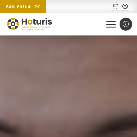
Aula Virtual
0
1
¿Necesitas más información
sobre un curso?