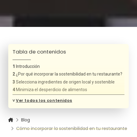
Tabla de contenidos
Introducción
¿Por qué incorporar la sostenibilidad en tu restaurante?
Selecciona ingredientes de origen local y sostenible
Minimiza el desperdicio de alimentos
Ahorra energía y agua
˅
Ver todos los contenidos
Adopta materiales biodegradables
Diseña un menú consciente
Blog
Gestiona eficientemente los residuos
Cómo incorporar la sostenibilidad en tu restaurante
Comunica tus esfuerzos a los clientes
Capacita a tu equipo