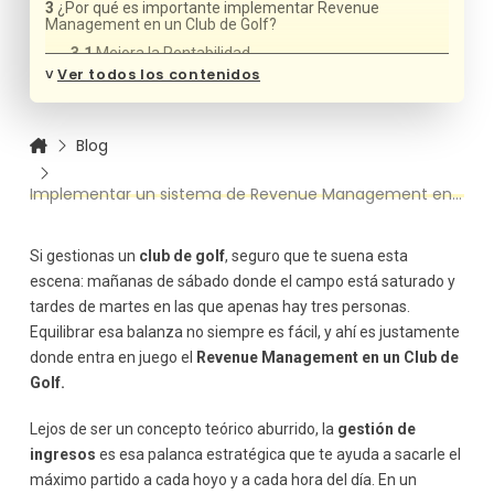
¿Por qué es importante implementar Revenue
Management en un Club de Golf?
Mejora la Rentabilidad
˅
Ver todos los contenidos
Maximiza la Utilización de las Instalaciones
Competencia en el Mercado
Mejor Segmentación de Clientes
Blog
Pasos para Implementar un Sistema de Revenue
Management en un Club de Golf
Implementar un sistema de Revenue Management en un Club de Golf
Análisis y Estudio de la Demanda
Fijación de Precios Dinámicos
Si gestionas un
club de golf
, seguro que te suena esta
Gestión de la Disponibilidad
escena: mañanas de sábado donde el campo está saturado y
Implementación de Tecnología de Gestión de
tardes de martes en las que apenas hay tres personas.
Ingresos
Equilibrar esa balanza no siempre es fácil, y ahí es justamente
Análisis Continuo y Ajustes
donde entra en juego el
Revenue Management
en un Club de
Beneficios del Revenue Management en un Club de Golf
Golf.
Mejor Rentabilidad y Crecimiento Sostenible
Mejora en la Experiencia del Cliente
Lejos de ser un concepto teórico aburrido, la
gestión de
Optimización de la Capacidad Operativa
ingresos
es esa palanca estratégica que te ayuda a sacarle el
máximo partido a cada hoyo y a cada hora del día. En un