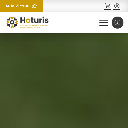
Aula Virtual
0
1
¿Necesitas más información
sobre un curso?