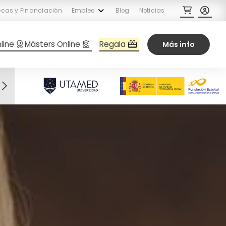
cas y Financiación
Empleo
Blog
Noticias
Regala
line
Másters Online
Más info