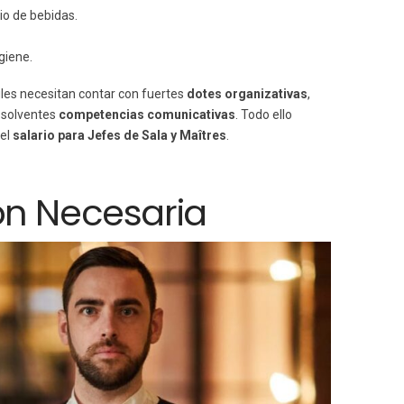
io de bebidas.
giene.
iles necesitan contar con fuertes
dotes organizativas
,
 solventes
competencias comunicativas
. Todo ello
 el
salario para Jefes de Sala y Maîtres
.
ón Necesaria