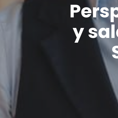
Pers
y sa