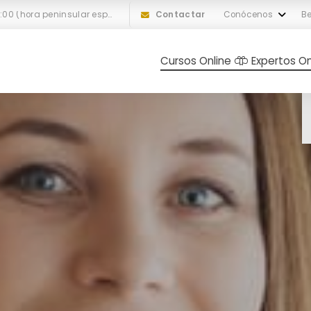
L-V: 10:00 a 18:00 (hora peninsular española)
Contactar
Conócenos
Be
Cursos Online
Expertos On