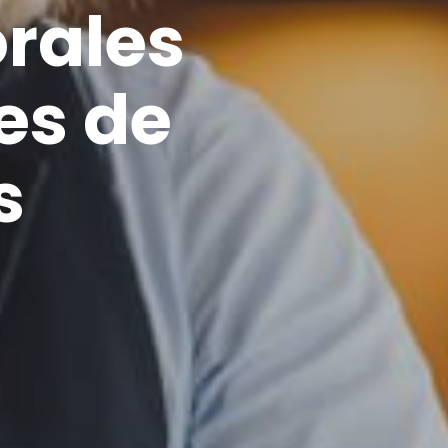
rales
es de
s