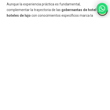
Aunque la experiencia práctica es fundamental,
complementar la trayectoria de las
gobernantas de hotel en
hoteles de lujo
con conocimientos específicos marca la
diferencia. Algunas áreas recomendadas incluyen:
Gestión de equipos y liderazgo:
Aprender
técnicas de
motivación, resolución de conflictos
y
organización de
personal
para dirigir el equipo de manera eficiente.
Protocolos de lujo y atención al cliente:
Conocer los
estándares de hoteles de alta gama,
manejo de
huéspedes VIP
y protocolos de servicio personalizados.
Sistemas de gestión hotelera:
Familiarizarse con
herramientas digitales para control de pisos, inventarios,
mantenimiento y reportes de calidad.
Higiene y sostenibilidad:
Estudiar buenas prácticas de
limpieza profesional, control de calidad y
políticas
sostenibles aplicables a hoteles de lujo.
Idiomas y comunicación:
Mejorar la comunicación con
huéspedes internacionales y optimizar la coordinación del