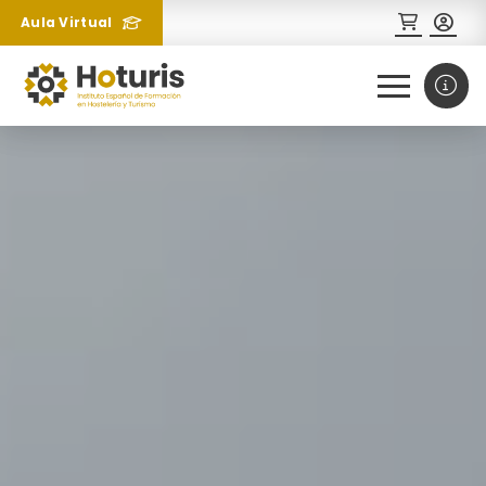
Aula Virtual
0
1
¿Necesitas más información
sobre un curso?