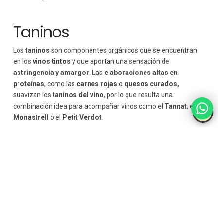
Taninos
Los
taninos
son componentes orgánicos que se encuentran
en los
vinos tintos
y que aportan una sensación de
astringencia y amargor
. Las
elaboraciones altas en
proteínas
, como las
carnes rojas
o
quesos curados,
suavizan los
taninos del vino
, por lo que resulta una
combinación idea para acompañar vinos como el
Tannat
, el
Monastrell
o el
Petit Verdot
.
Los
taninos
presentan propiedades antioxidantes y pueden
contribuir a la estructura y longevidad de los vinos. En la
enología,
los
taninos
se extraen en el proceso de
maceración y fermentación de las uvas
, y pueden ser
influenciados por factores como el
tiempo de maceración
, la
temperatura
y el
tipo de uva.