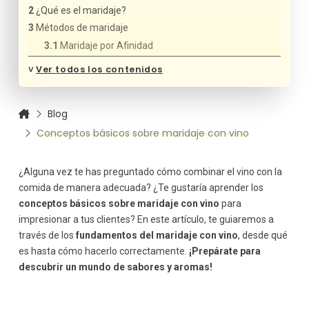
¿Qué es el maridaje?
Métodos de maridaje
Maridaje por Afinidad
Maridaje por Contraste
˅
Ver todos los contenidos
Maridaje Regional
Conceptos básicos del Maridaje
Blog
Intensidad
Conceptos básicos sobre maridaje con vino
Acidez
Taninos
Cuerpo del vino
¿Alguna vez te has preguntado cómo combinar el vino con la
Dulzura
comida de manera adecuada? ¿Te gustaría aprender los
conceptos básicos sobre maridaje con vino
Sabor
para
impresionar a tus clientes? En este artículo, te guiaremos a
través de los
fundamentos del maridaje con vino
, desde qué
es hasta cómo hacerlo correctamente.
¡Prepárate para
descubrir un mundo de sabores y aromas!