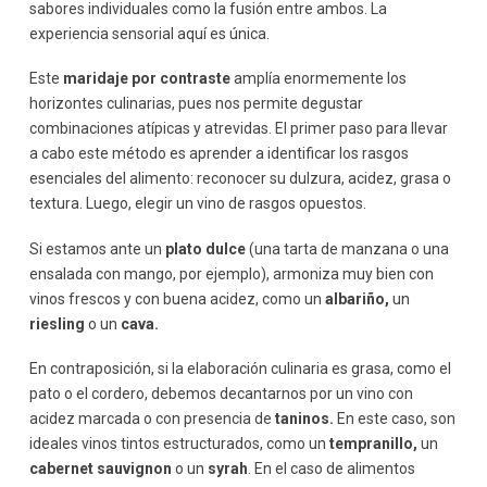
sabores individuales como la fusión entre ambos. La
experiencia sensorial aquí es única.
Este
maridaje por contraste
amplía enormemente los
horizontes culinarias, pues nos permite degustar
combinaciones atípicas y atrevidas. El primer paso para llevar
a cabo este método es aprender a identificar los rasgos
esenciales del alimento: reconocer su dulzura, acidez, grasa o
textura. Luego, elegir un vino de rasgos opuestos.
Si estamos ante un
plato dulce
(una tarta de manzana o una
ensalada con mango, por ejemplo), armoniza muy bien con
vinos frescos y con buena acidez, como un
albariño,
un
riesling
o un
cava.
En contraposición, si la elaboración culinaria es grasa, como el
pato o el cordero, debemos decantarnos por un vino con
acidez marcada o con presencia de
taninos.
En este caso, son
ideales vinos tintos estructurados, como un
tempranillo,
un
cabernet sauvignon
o un
syrah
. En el caso de alimentos