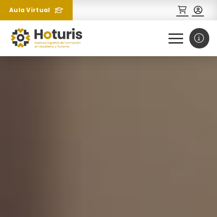
Aula Virtual
0
1
¿Necesitas más información
sobre un curso?