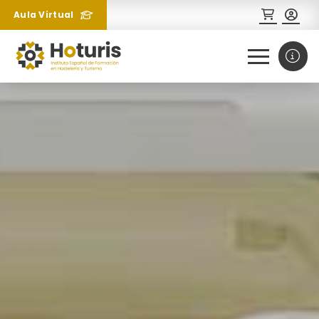
Aula Virtual
0
1
¿Necesitas más información
sobre un curso?