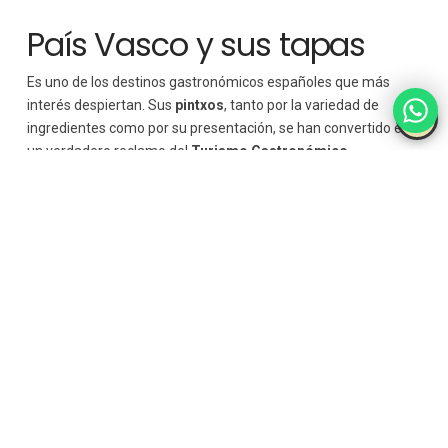
País Vasco y sus tapas
Es uno de los destinos gastronómicos españoles que más
interés despiertan. Sus
pintxos
, tanto por la variedad de
ingredientes como por su presentación, se han convertido en
un verdadero reclamo del
Turismo Gastronómico
.
Cuando se oye la palabra
«pintxos»
, nos trasladamos a sus
locales con ambiente, a sus rutas por diferentes
establecimientos y a sus barras llenas de pequeñas
elaboraciones.
Asturias y sus sabores
En este recorrido por los
destinos gastronómicos más
característicos de España
, no podemos finalizar sin
mencionar a
Asturias
. Las fabadas, sus cachopos y su amplia
variedad de queso con
Denominación de Origen Protegida