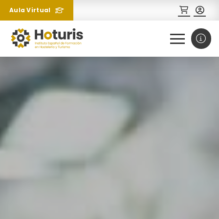
Aula Virtual
0
1
¿Necesitas más información
sobre un curso?