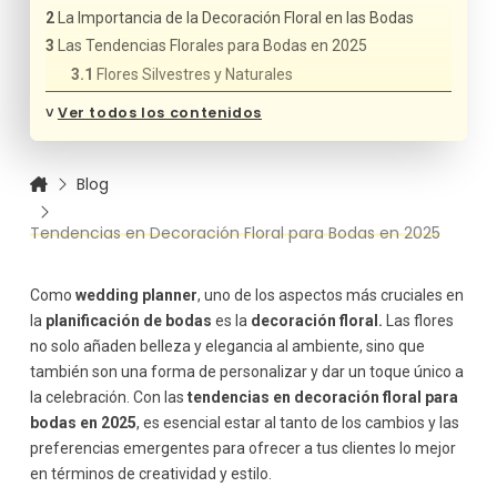
La Importancia de la Decoración Floral en las Bodas
Las Tendencias Florales para Bodas en 2025
Flores Silvestres y Naturales
Colores Suaves y Pastel
˅
Ver todos los contenidos
Flores Exóticas y Tropicales
Arcos y Paredes Florales
Blog
Sostenibilidad y Uso de Flores Locales
Flores Personalizadas y con Sentido Emocional
Tendencias en Decoración Floral para Bodas en 2025
Consejos para Integrar las Tendencias Florales en
las Bodas de 2025
Conclusión: Flores que Transmiten Magia y
Como
wedding planner
, uno de los aspectos más cruciales en
Sentimientos
la
planificación de bodas
es la
decoración floral.
Las flores
no solo añaden belleza y elegancia al ambiente, sino que
también son una forma de personalizar y dar un toque único a
la celebración. Con las
tendencias en decoración floral para
bodas en 2025
, es esencial estar al tanto de los cambios y las
preferencias emergentes para ofrecer a tus clientes lo mejor
en términos de creatividad y estilo.