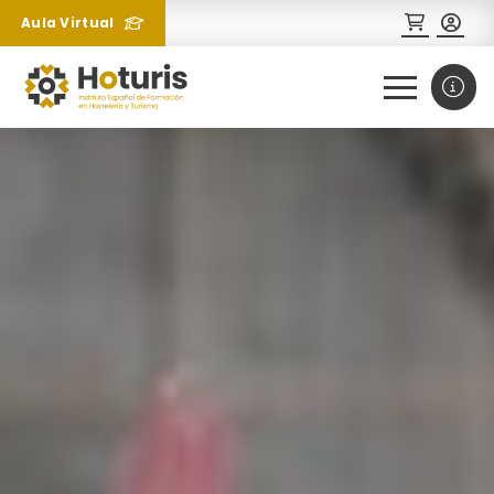
Aula Virtual
0
1
¿Necesitas más información
sobre un curso?