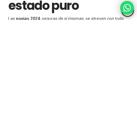
estado puro
Las
novias 2024
, seguras de sí mismas, se atreven con todo.
Diseños nupciales
que derrochan personalidad, sin perder
elegancia. Los
vestidos de novia negro
, bien combinados con
otros colores (el perfecto binomio blanco/negro) o con un
total
black
, revolucionarán el
panorama nupcial.
Los
vestidos de
novia cortos
, de
dos piezas
y los
monos
también serán
tendencia esta temporada.