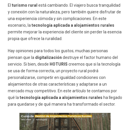
Comunicación antes, durante y después de la
estancia
El
turismo rural
está cambiando. El viajero busca tranquilidad
y conexión con la naturaleza, pero también quiere disfrutar de
Check-in y check-out digital
una experiencia cómoda y sin complicaciones. En este
Tecnología para mejorar el confort y el bienestar
escenario, la
tecnología aplicada a alojamientos rurales
Domótica y control inteligente
permite mejorar la experiencia del cliente sin perder la esencia
Conectividad y servicios digitales
propia que ofrece la ruralidad.
Tecnología aplicada a alojamientos rurales y
sostenibilidad
Hay opiniones para todos los gustos; muchas personas
Uso eficiente de recursos
piensan que la
digitalización
destruye el factor humano del
Comunicación de prácticas sostenibles
servicio. Si bien, desde
HOTURIS
creemos que si la tecnología
Marketing digital en alojamientos rurales
se usa de forma correcta, un proyecto rural podrá
Visibilidad online y posicionamiento
personalizarse, competir en igualdad condiciones con
Redes sociales y contenidos digitales
alojamientos de otras características y adaptarse a un
Gestión de la reputación online mediante tecnología
mercado muy competitivo. En este artículo te contamos por
qué la
tecnología aplicada a alojamientos rurales
ha llegado
Opiniones y valoraciones
para quedarse y de qué manera ha transformado el sector.
Análisis de la satisfacción del huésped
Formación y competencias digitales del gestor rural
La importancia de la capacitación
Profesionalización del sector rural