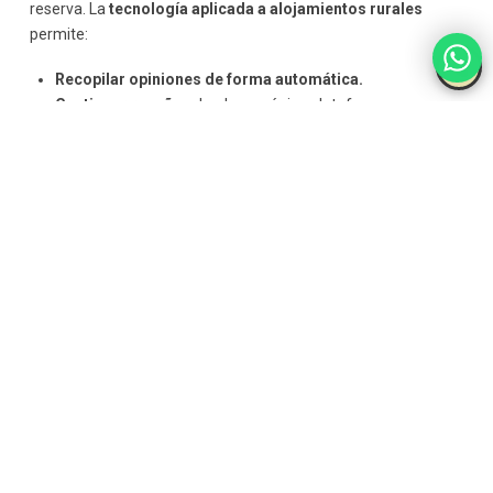
reserva. La
tecnología aplicada a alojamientos rurales
permite:
Recopilar opiniones de forma automática.
Gestionar reseñas
desde una única plataforma.
Responder de manera rápida y profesional.
Gestionar de forma correcta la
reputación online
refuerza la
confianza del cliente.
Análisis de la satisfacción
del huésped
Las
encuestas digitales
y los
sistemas de feedback
son muy
útiles para detectar áreas de mejora y adaptar el servicio a las
expectativas reales del huésped.