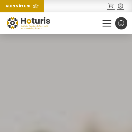
Aula Virtual
0
1
¿Necesitas más información
sobre un curso?