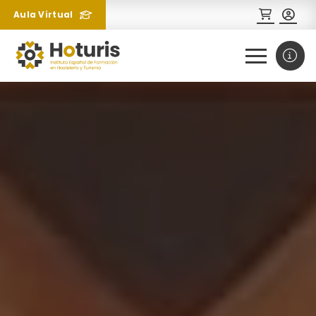
Aula Virtual
0
1
¿Necesitas más información
sobre un curso?