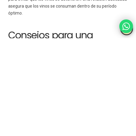
asegura que los vinos se consuman dentro de su período
óptimo.
Consejos para una
rotación adecuada
Método FIFO
: Utiliza el sistema de “First In, First Out” para
garantizar que las botellas más antiguas se utilicen
primero.
Control de inventarios regular
: Realiza inventarios
frecuentes para verificar el estado de las botellas y
asegurarte de que no haya pérdidas por deterioro.
Revisión de la demanda
: Ajusta los pedidos en función de
la demanda para evitar el sobrestock y mantener la
frescura del inventario.