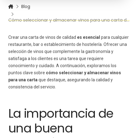
Blog
Creación de una carta de vinos equilibrada
Claves para una carta de vinos equilibrada
Cómo seleccionar y almacenar vinos para una carta de calidad
Almacenamiento adecuado de los vinos
Factores importantes en el almacenamiento de
vinos
Crear una carta de vinos de calidad
es esencial
para cualquier
Temperatura de servicio
restaurante, bar o establecimiento de hostelería. Ofrecer una
Temperaturas recomendadas
selección de vinos que complemente la gastronomía y
satisfaga a los clientes es una tarea que requiere
Rotación de inventarios
conocimiento y cuidado. A continuación, exploramos los
Consejos para una rotación adecuada
puntos clave sobre
cómo seleccionar y almacenar vinos
Capacitación del personal
para una carta
que destaque, asegurando la calidad y
Estrategias para capacitar al personal
consistencia del servicio.
La importancia de
una buena