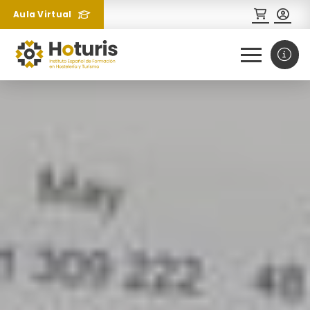
Aula Virtual
0
1
¿Necesitas más información
sobre un curso?