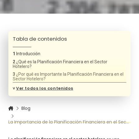
Tabla de contenidos
Introducción
¿Qué es la Planificación Financiera en el Sector
Hotelero?
¿Por qué es Importante la Planificación Financiera en el
Sector Hotelero?
1. Optimización de los Recursos Financieros
˅
Ver todos los contenidos
2. Mejor Toma de Decisiones
3. Gestión de Riesgos
Blog
4. Maximización de la Rentabilidad
5. Sostenibilidad a Largo Plazo
La Importancia de la Planificación Financiera en el Sector Hotelero
Pasos Clave para Implementar una Planificación
Financiera Eficaz en el Sector Hotelero
1. Establecimiento de Objetivos Claros