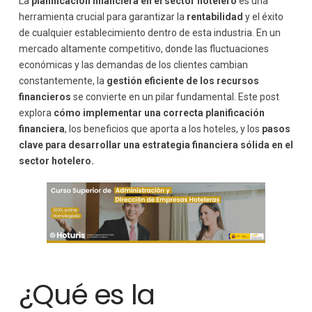
La
planificación financiera en el sector hotelero
es una
herramienta crucial para garantizar la
rentabilidad
y el éxito
2. Análisis de Ingresos y Costos
de cualquier establecimiento dentro de esta industria. En un
3. Presupuestación
mercado altamente competitivo, donde las fluctuaciones
4. Monitoreo y Ajustes Continuos
económicas y las demandas de los clientes cambian
5. Análisis de Rentabilidad por Segmento
constantemente, la
gestión eficiente de los recursos
6. Gestión de Flujos de Efectivo
financieros
se convierte en un pilar fundamental. Este post
Herramientas y Estrategias para Optimizar la
explora
cómo implementar una correcta planificación
Planificación Financiera
financiera
, los beneficios que aporta a los hoteles, y los
pasos
1. Software de Gestión Financiera
clave para desarrollar una estrategia financiera sólida en el
2. Análisis de Competencia
sector hotelero.
3. Diversificación de Fuentes de Ingreso
¿Qué es la