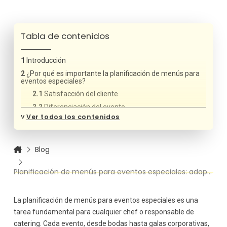
Tabla de contenidos
Introducción
¿Por qué es importante la planificación de menús para
eventos especiales?
Satisfacción del cliente
Diferenciación del evento
˅
Ver todos los contenidos
Consideración de restricciones dietéticas
Cómo estructurar el proceso de planificación de menús
para eventos especiales
Blog
Entender el tipo de evento y el presupuesto
Conocer al cliente y sus necesidades
Planificación de menús para eventos especiales: adaptándose a las necesidades del cliente
Selección de ingredientes y proveedores
Equilibrar la variedad y la coherencia
La planificación de menús para eventos especiales es una
Considerar la logística de servicio
tarea fundamental para cualquier chef o responsable de
Presentación y estética
catering. Cada evento, desde bodas hasta galas corporativas,