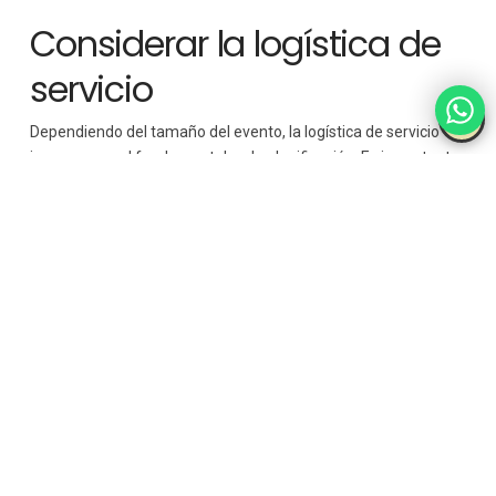
Considerar la logística de
servicio
Dependiendo del tamaño del evento, la logística de servicio
juega un papel fundamental en la planificación. Es importante
asegurarse de que los platos se sirvan a la temperatura
correcta y en el momento adecuado. Los menús deben ser
prácticos y fáciles de manejar para el equipo de servicio, sin
comprometer la calidad o la presentación.
Si el evento tiene un número muy grande de invitados, un
buffet o estaciones de comida pueden ser opciones
adecuadas para facilitar el servicio. Si se trata de un evento
más íntimo, el servicio de mesa puede ser la mejor opción para
ofrecer una experiencia más personalizada.
Presentación y estética