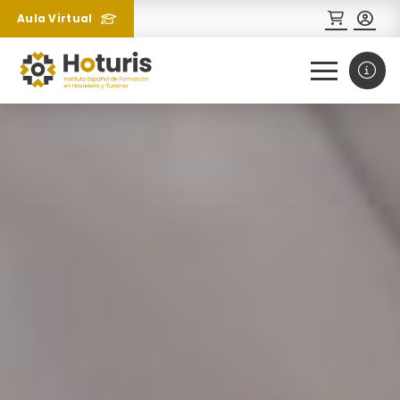
Aula Virtual
0
1
¿Necesitas más información
sobre un curso?