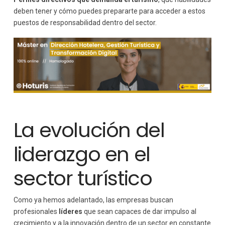
deben tener y cómo puedes prepararte para acceder a estos
Inteligencia artificial
puestos de responsabilidad dentro del sector.
La importancia de la sostenibilidad en la dirección
turística
Retos actuales para los perfiles directivos del turismo
Cambios en el comportamiento del cliente
Competencia global
Innovación constante
Cómo formarte para acceder a estos perfiles directivos
Formación en gestión turística
La evolución del
Desarrollo de habilidades
Formación continua
liderazgo en el
Consejos para convertirte en un perfil directivo en
turismo
Conclusión: el futuro del liderazgo en turismo
sector turístico
Como ya hemos adelantado, las empresas buscan
profesionales
líderes
que sean capaces de dar impulso al
crecimiento y a la innovación dentro de un sector en constante