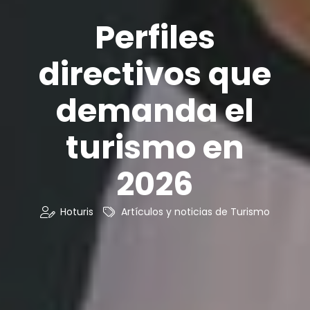
Perfiles
directivos que
demanda el
turismo en
2026
Hoturis
Artículos y noticias de Turismo