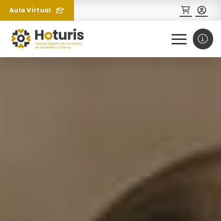
Aula Virtual
0
1
¿Necesitas más información
sobre un curso?