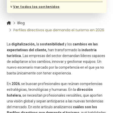
Principales perfiles directivos que demanda el turismo
˅
Ver todos los contenidos
en 2026
Director/a de hotel con visión estratégica
Revenue Manager
Blog
Director/a de experiencia del cliente (Customer
Perfiles directivos que demanda el turismo en 2026
Experience Manager)
Director/a de marketing digital turístico
Director/a de sostenibilidad turística
La
digitalización,
la
sostenibilidad
y los
cambios en las
expectativas del cliente,
han transformado la
industria
Director/a de operaciones
turística.
Las empresas del sector demandan líderes capaces
Competencias clave en los perfiles directivos del
turismo
de adaptarse a los cambios, innovar y gestionar equipos. Un
Liderazgo y gestión de equipos
nuevo escenario marcado por la competencia en el que ya no
basta únicamente con tener experiencia.
Capacidad analítica
Adaptabilidad
En
2026
, se buscan profesionales que reúnan competencias
Orientación al cliente
estratégicas, tecnológicas y humanas. En la
dirección
Conocimiento tecnológico
hotelera
, se necesitan profesionales versátiles, que aporten
El impacto de la digitalización en los perfiles directivos
una visión global y sepan anticiparse a las nuevas tendencias
Big Data y análisis de datos
del mercado. En este artículo analizamos
cuáles son los
Automatización
Perfiles directivos que demanda el turismo
, qué habilidades