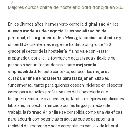
Cocina profesional y técnicas culinarias
Mejores cursos online de hostelería para trabajar en 2026
Cocina creativa y de autor
Cursos online de hostelería enfocados al delivery y
nuevos modelos
En los últimos años, hemos visto como la
digitalización
, los
nuevos modelos de negocio
, la
especialización del
Gestión de dark kitchens
personal
, el
surgimiento del
delivery,
la
cocina sostenible
y
Gestión de plataformas de reparto
un perfil de cliente más exigente ha dado un giro de 180
Cursos online de sala y atención al cliente
grados al sector de la hostelería. Ya no vale con «estar
Camarero profesional
preparado»; por ello, la formación actualizada y flexible ha
Jefe de sala y gestión de equipos
pasado a ser un factor decisivo para
mejorar la
Cursos online de coctelería y bar
empleabilidad.
En este contexto, conocer los
mejores
Coctelería profesional
cursos online de hostelería para trabajar en 2026
es
Coctelería creativa y molecular
fundamental, tanto para quienes deseen iniciarse en el sector
Barismo y técnicas de latte art
como para aquellos profesionales de la hostelería que
busquen reciclarse o ascender, optando a mejores condiciones
Cursos online de gestión y dirección hostelera
laborales. En sector marcado por las largas jornadas de
Dirección y gestión de restaurantes
trabajo, la
formación online
se consolida como una vía eficaz
Revenue management y control de ingresos
para adquirir competencias prácticas que se adapten a la
Cursos online de higiene, seguridad y
sostenibilidad
realidad del mercado y sean compatibles con la vida laboral.