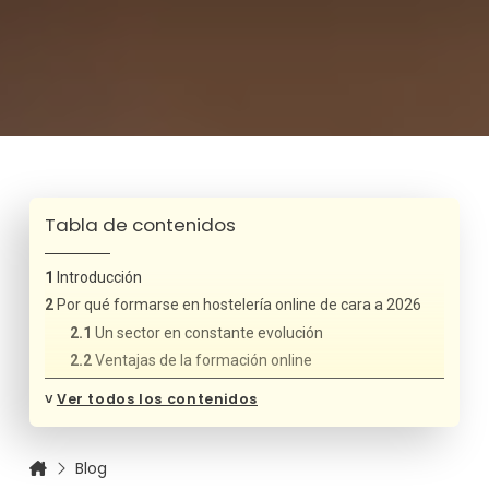
Tabla de contenidos
Introducción
Por qué formarse en hostelería online de cara a 2026
Un sector en constante evolución
Ventajas de la formación online
Perfiles profesionales con más salidas laborales en
˅
Ver todos los contenidos
2026
Listado de mejores cursos online de hostelería para
2026
Blog
Cursos online de cocina profesional