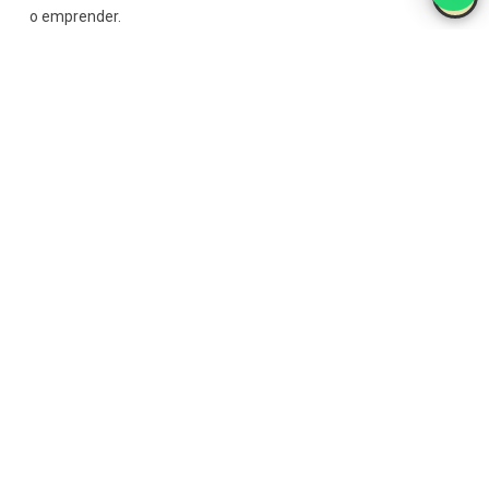
o emprender.
Revenue management y control
de ingresos
Muy demandado en
2026,
este perfil domina:
Análisis de datos.
Optimización de precios.
Rentabilidad por servicio.
Cursos online de higiene,
seguridad y sostenibilidad