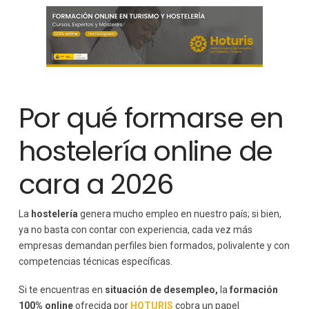
Manipulador de alimentos y seguridad
alimentaria
Sostenibilidad en hostelería
Cómo elegir entre los mejores cursos online de
hostelería
Tendencias que marcarán la formación en hostelería en
2026
Por qué formarse en
hostelería online de
cara a 2026
La
hostelería
genera mucho empleo en nuestro país; si bien,
ya no basta con contar con experiencia, cada vez más
empresas demandan perfiles bien formados, polivalente y con
competencias técnicas específicas.
Si te encuentras en
situación de desempleo,
la
formación
100% online
ofrecida por
HOTURIS
cobra un papel