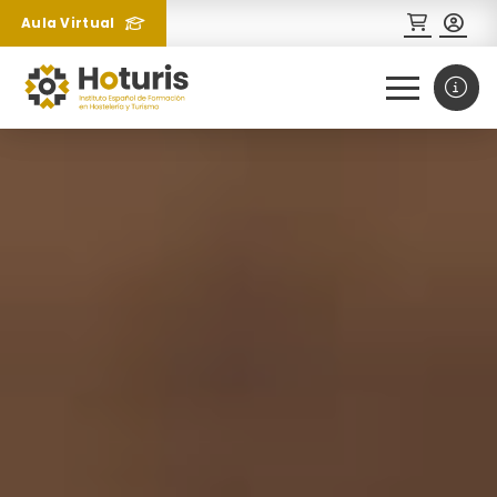
Aula Virtual
0
1
¿Necesitas más información
sobre un curso?