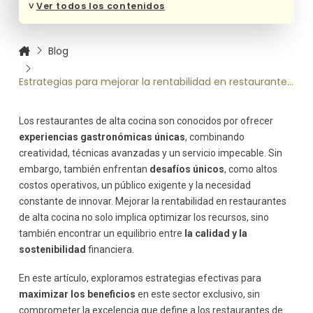
˅
Ver todos los contenidos
Ajusta el modelo de negocio a la demanda
Estrategias para adaptarse a la demanda:
Blog
Invierte en formación y motivación del personal
Claves para gestionar al equipo:
Estrategias para mejorar la rentabilidad en restaurantes de alta cocina
Controla los costos operativos
Medidas para reducir costos:
Los restaurantes de alta cocina son conocidos por ofrecer
Promueve el marketing experiencial
experiencias gastronómicas únicas
, combinando
Ideas de marketing experiencial:
creatividad, técnicas avanzadas y un servicio impecable. Sin
Crea relaciones con proveedores estratégicos
embargo, también enfrentan
desafíos únicos
, como altos
Cómo optimizar la relación con proveedores:
costos operativos, un público exigente y la necesidad
Monitorea los indicadores de rendimiento
constante de innovar. Mejorar la rentabilidad en restaurantes
KPI clave para restaurantes de alta cocina:
de alta cocina no solo implica optimizar los recursos, sino
también encontrar un equilibrio entre
la calidad y la
sostenibilidad
financiera.
En este artículo, exploramos estrategias efectivas para
maximizar los beneficios
en este sector exclusivo, sin
comprometer la excelencia que define a los restaurantes de