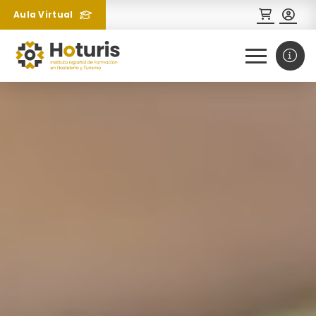
Aula Virtual
0
1
¿Necesitas más información
sobre un curso?