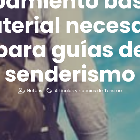
pamiento bás
terial necesa
para guías d
senderismo
Hoturis
Artículos y noticias de Turismo