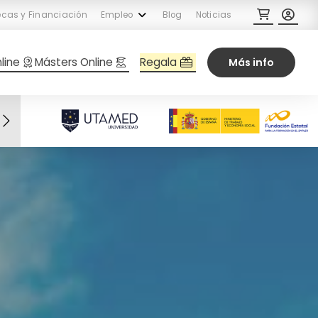
cas y Financiación
Empleo
Blog
Noticias
Regala
line
Másters Online
Más info