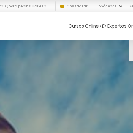
L-V: 10:00 a 18:00 (hora peninsular española)
Contactar
Conócenos
Be
Cursos Online
Expertos On