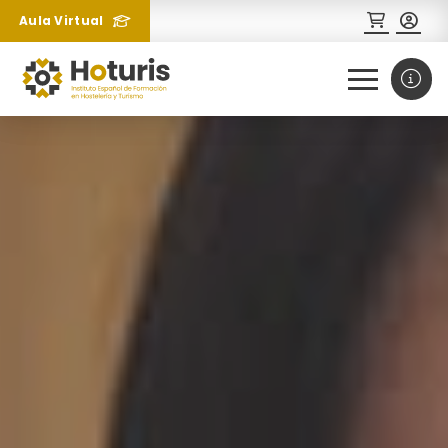
Aula Virtual
0
1
¿Necesitas más información
sobre un curso?