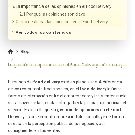
La importancia de las opiniones en el Food Delivery
Por qué las opiniones son clave
Cómo gestionar las opiniones en el Food Delivery
Monitorea las plataformas de opiniones
˅
Ver todos los contenidos
Responde siempre a las opiniones
Aprovecha las críticas constructivas
Blog
Solicita opiniones a tus clientes
Cómo mejorar tu reputación con opiniones positivas
La gestión de opiniones en el Food Delivery: cómo mejorar tu reputación
Fomenta la calidad y consistencia en el servicio
Usa las reseñas para mostrar tu trabajo
El mundo del
food delivery
está en pleno auge. A diferencia
La transparencia es clave en la gestión de opiniones
de los restaurante tradicionales, en el
food delivery
la única
forma de interacción entre el emprendedor y los clientes suele
ser a través de la comida entregada y la propia experiencia del
servicio. Es por ello que la
gestión de opiniones en el Food
Delivery
es un elemento imprescindible que influye de forma
directa en la percepción pública de tu negocio y, por
consiguiente, en tus ventas.