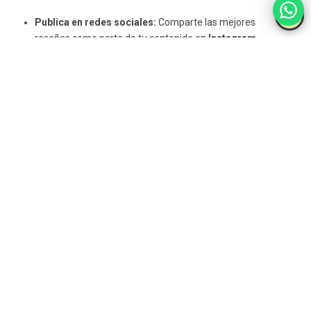
Publica en redes sociales:
Comparte las mejores
reseñas como parte de tu contenido en
Instagram,
Facebook o Twitter.
Testimonios en tu sitio web:
Incluye las reseñas más
destacadas en la página de inicio o en una sección
dedicada a testimonios.
Email marketing:
Enviar un
correo electrónico de
agradecimiento
a los clientes con una mención a las
reseñas
que han dejado puede fortalecer la relación con
ellos.
La transparencia es
clave en la gestión
de opiniones