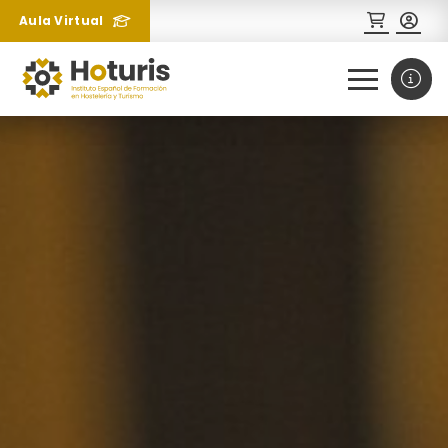
Aula Virtual
0
1
¿Necesitas más información
sobre un curso?