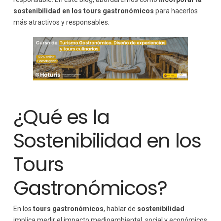
Sostenibilidad en los Tours Gastronómicos
sostenibilidad en los tours gastronómicos
para hacerlos
Ejemplo 1: Tour Gastronómico en Italia
más atractivos y responsables.
Ejemplo 2: Turismo Gastronómico en España
Conclusión: El Futuro de los Tours Gastronómicos
Sostenibles
¿Qué es la
Sostenibilidad en los
Tours
Gastronómicos?
En los
tours gastronómicos
, hablar de
sostenibilidad
implica medir el impacto medioambiental, social y económicos