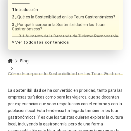
Introducción
¿Qué es la Sostenibilidad en los Tours Gastronómicos?
¿Por qué Incorporar la Sostenibilidad en los Tours
Gastronómicos?
Aumento de la Demanda de Turismo Responsable
˅
Ver todos los contenidos
Beneficios para las Comunidades Locales
Protección del Medio Ambiente
Estrategias para Incorporar la Sostenibilidad en los
Blog
Tours Gastronómicos
Selección de Proveedores Locales y Productos
Cómo Incorporar la Sostenibilidad en los Tours Gastronómicos
Orgánicos
Promoción del Consumo Responsable
Reducción del Uso de Plásticos y Envases de un
La
sostenibilidad
se ha convertido en prioridad, tanto para las
Solo Uso
empresas turísticas como para los viajeros, que se decantan
Integración de Productos y Recetas Tradicionales
por experiencias que sean respetuosas con el entorno y con la
Fomento de la Educación sobre la Sostenibilidad
población local. Esta tendencia ha llegado también a los tour
Reducción de la Huella de Carbono en el
gastronómicos. Y es que los turistas quieren explorar la cultura
Transporte
local, incluyendo la gastronomía, pero de una forma
Casos de Éxito en la Implementación de la
responsable. En este blog, abordaremos cómo
incorporar la