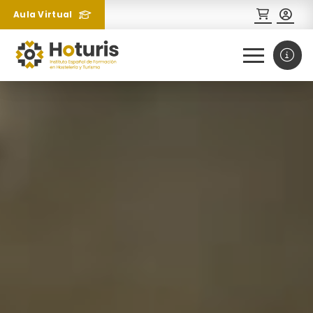
Aula Virtual
0
1
¿Necesitas más información
sobre un curso?