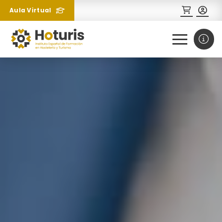
Aula Virtual
0
1
¿Necesitas más información
sobre un curso?