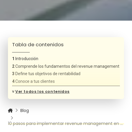
Tabla de contenidos
Introducción
Comprende los fundamentos del revenue management
Define tus objetivos de rentabilidad
Conoce a tus clientes
Analiza tus datos históricos
˅
Ver todos los contenidos
Implementa una estrategia de tarifas dinámicas
Maximiza la distribución a través de canales
estratégicos
Blog
Introduce promociones y paquetes especiales
10 pasos para implementar revenue management en tu pequeño hotel
Monitorea el rendimiento en tiempo real
Capacita a tu equipo