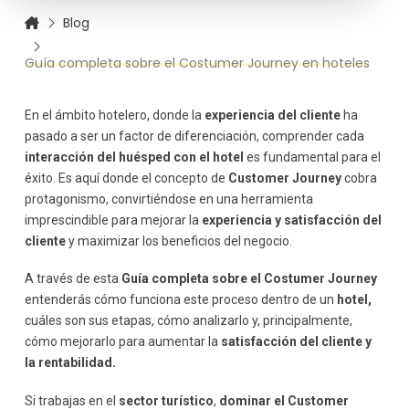
Reserva (Booking)
Blog
Estancia (Experience)
Guía completa sobre el Costumer Journey en hoteles
Post-estancia (Loyalty)
Cómo analizar el Customer Journey en un hotel
Identificación de puntos de contacto
En el ámbito hotelero, donde la
experiencia del cliente
ha
Uso de herramientas digitales
pasado a ser un factor de diferenciación, comprender cada
Recogida de feedback del cliente
interacción del huésped con el hotel
es fundamental para el
éxito. Es aquí donde el concepto de
Customer Journey
cobra
Estrategias para mejorar el Customer Journey en
hoteles
protagonismo, convirtiéndose en una herramienta
Personalización de la experiencia
imprescindible para mejorar la
experiencia y satisfacción del
Optimización de la comunicación
cliente
y maximizar los beneficios del negocio.
Formación del personal
A través de esta
Guía completa sobre el Costumer Journey
Uso de tecnología
entenderás cómo funciona este proceso dentro de un
hotel,
Ejemplo práctico de Customer Journey en un hotel
cuáles son sus etapas, cómo analizarlo y, principalmente,
Beneficios de optimizar el Customer Journey
cómo mejorarlo para aumentar la
satisfacción del cliente y
Errores comunes en la gestión del Customer Journey
la rentabilidad.
Falta de coherencia
Si trabajas en el
sector turístico
,
dominar el Customer
No escuchar al cliente