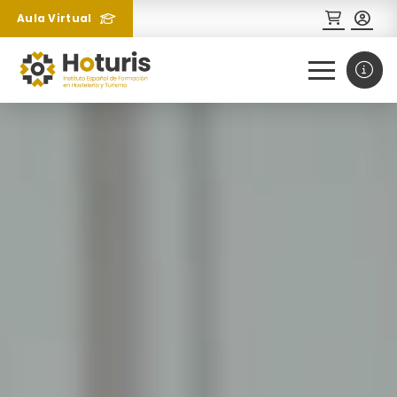
Aula Virtual
0
1
¿Necesitas más información
sobre un curso?