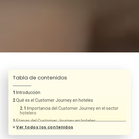
Tabla de contenidos
Introducción
Qué es el Customer Journey en hoteles
Importancia del Customer Journey en el sector
hotelero
Etapas del Customer Journey en hoteles
˅
Ver todos los contenidos
Inspiración (Dreaming)
Búsqueda y comparación (Research)