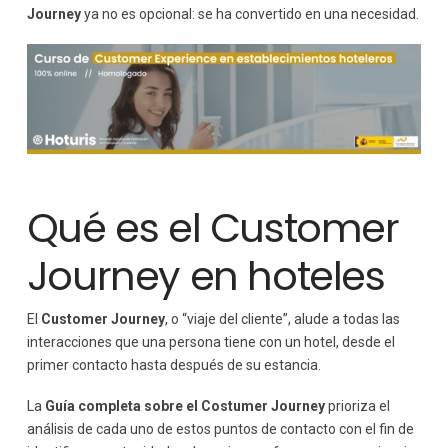
Journey
ya no es opcional: se ha convertido en una necesidad.
Procesos complejos
Falta de formación del equipo
Tendencias del Customer Journey en hoteles
Experiencias hiperpersonalizadas
Integración omnicanal
Inteligencia artificial
Turismo sostenible
Cómo formarte en Customer Journey y gestión
Qué es el Customer
hotelera
Consejos para aplicar el Customer Journey con éxito
Journey en hoteles
Conclusión: la clave para diferenciar tu hotel
El
Customer Journey
, o “viaje del cliente”, alude a todas las
interacciones que una persona tiene con un hotel, desde el
primer contacto hasta después de su estancia.
La
Guía completa sobre el Costumer Journey
prioriza el
análisis de cada uno de estos puntos de contacto con el fin de