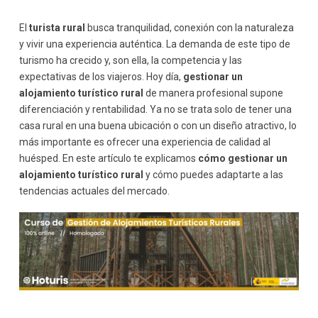
Gestión de proveedores
El
turista rural
busca tranquilidad, conexión con la naturaleza
Atención al cliente y experiencia del huésped
y vivir una experiencia auténtica. La demanda de este tipo de
El trato cercano como valor diferencial
turismo ha crecido y, son ella, la competencia y las
Gestión de la experiencia completa
expectativas de los viajeros. Hoy día,
gestionar un
Comercialización y visibilidad online
alojamiento turístico rural
de manera profesional supone
Presencia digital profesional
diferenciación y rentabilidad. Ya no se trata solo de tener una
Plataformas de reserva y canales de venta
casa rural en una buena ubicación o con un diseño atractivo, lo
Marketing rural y comunicación
más importante es ofrecer una experiencia de calidad al
Contenidos que conecten con el huésped
huésped. En este artículo te explicamos
cómo gestionar un
alojamiento turístico rural
y cómo puedes adaptarte a las
Reputación online
tendencias actuales del mercado.
Gestión económica y control de la rentabilidad
Control de ingresos y gastos
Política de precios
Sostenibilidad como eje de la gestión rural
Prácticas sostenibles en el alojamiento
Comunicación de la sostenibilidad
Integración con el entorno y la comunidad local