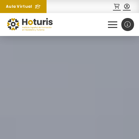
Aula Virtual
0
1
¿Necesitas más información
sobre un curso?