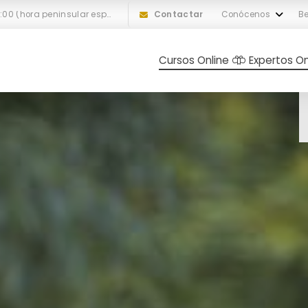
L-V: 10:00 a 18:00 (hora peninsular española)
Contactar
Conócenos
Be
Cursos Online
Expertos On