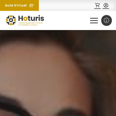
Aula Virtual
0
1
¿Necesitas más información
sobre un curso?