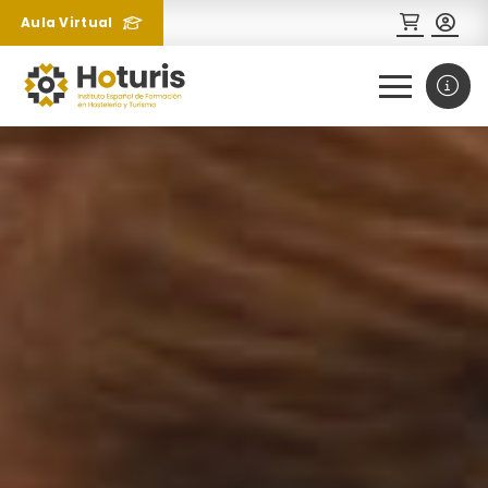
Aula Virtual
0
1
¿Necesitas más información
sobre un curso?