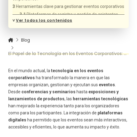
Herramientas clave para gestionar eventos corporativos
Plataformas de registro y gestión de asistentes
˅
Ver todos los contenidos
Aplicaciones móviles para eventos
Plataformas de videoconferencias y eventos
virtuales
Blog
Herramientas de networking y matchmaking
Tecnología para el seguimiento y análisis de datos
El Papel de la Tecnología en los Eventos Corporativos: Herramientas y Plataformas
Desafíos en la implementación de la tecnología en los
eventos corporativos
Costos
En el mundo actual, la
tecnología en los eventos
corporativos
ha transformado la manera en que las
Capacitación del personal
empresas organizan, gestionan y ejecutan sus
eventos
.
Problemas técnicos
Desde
conferencias y seminarios
hasta
exposiciones y
lanzamientos de productos
, las
herramientas tecnológicas
han mejorado la experiencia tanto para los organizadores
como para los participantes. La integración de
plataformas
digitales
ha permitido que los eventos sean más interactivos,
accesibles y eficientes, lo que aumenta su impacto y éxito.