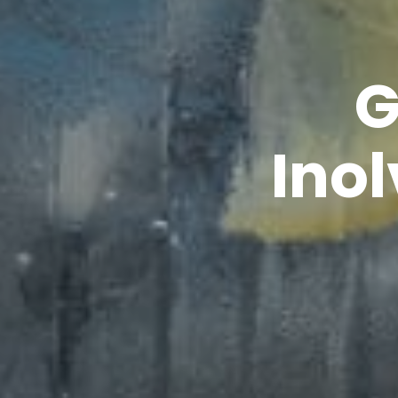
G
Inol