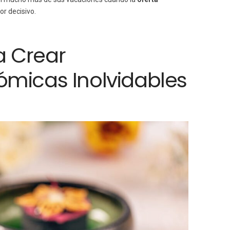
or decisivo.
a Crear
ómicas Inolvidables