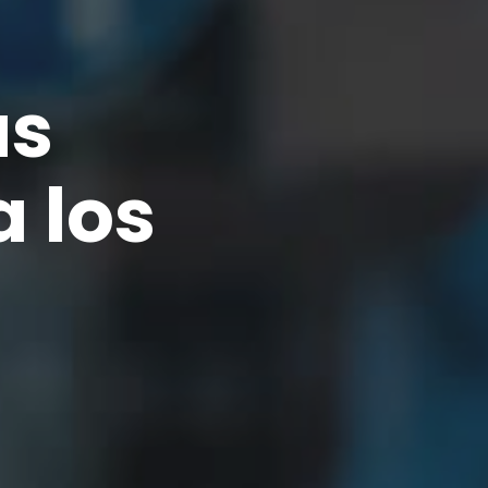
s
as
a los