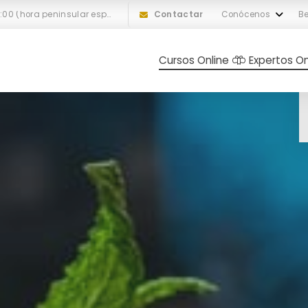
L-V: 10:00 a 18:00 (hora peninsular española)
Contactar
Conócenos
Be
Cursos Online
Expertos On