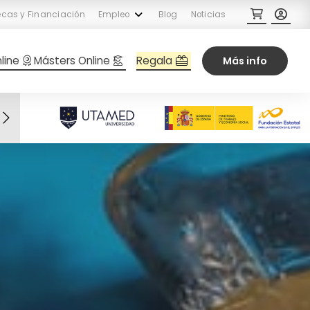
cas y Financiación
Empleo
Blog
Noticias
Regala
line
Másters Online
Más info