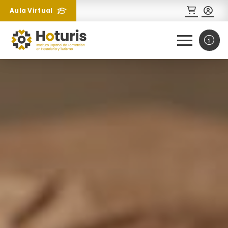
Aula Virtual
0
1
¿Necesitas más información
sobre un curso?