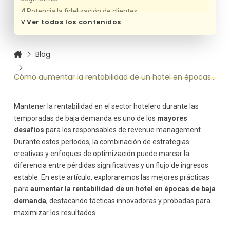
Potencia la fidelización de clientes
˅
Ver todos los contenidos
Diversifica tus servicios para nuevos mercados
Optimiza tus canales de distribución
Apuesta por el marketing de contenidos y la publicidad
Blog
segmentada
Enfócate en la experiencia del cliente
Cómo aumentar la rentabilidad de un hotel en épocas de baja demanda
Colabora con negocios locales
Monitorea y analiza tus resultados
Mantener la rentabilidad en el sector hotelero durante las
temporadas de baja demanda es uno de los
mayores
desafíos
para los responsables de revenue management.
Durante estos períodos, la combinación de estrategias
creativas y enfoques de optimización puede marcar la
diferencia entre pérdidas significativas y un flujo de ingresos
estable. En este artículo, exploraremos las mejores prácticas
para
aumentar la rentabilidad de un hotel en épocas de baja
demanda
, destacando tácticas innovadoras y probadas para
maximizar los resultados.