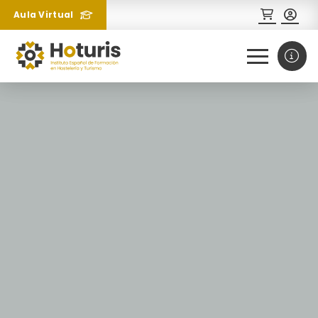
Aula Virtual
0
1
¿Necesitas más información
sobre un curso?