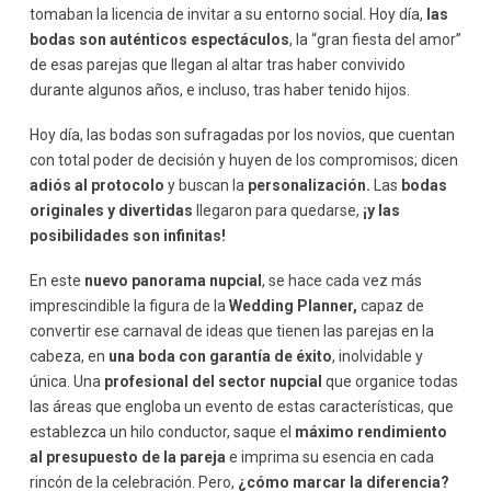
tomaban la licencia de invitar a su entorno social. Hoy día,
las
bodas son auténticos espectáculos
, la “gran fiesta del amor”
de esas parejas que llegan al altar tras haber convivido
durante algunos años, e incluso, tras haber tenido hijos.
Hoy día, las bodas son sufragadas por los novios, que cuentan
con total poder de decisión y huyen de los compromisos; dicen
adiós al protocolo
y buscan la
personalización.
Las
bodas
originales y divertidas
llegaron para quedarse,
¡y las
posibilidades son infinitas!
En este
nuevo panorama nupcial
, se hace cada vez más
imprescindible la figura de la
Wedding Planner,
capaz de
convertir ese carnaval de ideas que tienen las parejas en la
cabeza, en
una boda con garantía de éxito
, inolvidable y
única. Una
profesional del sector nupcial
que organice todas
las áreas que engloba un evento de estas características, que
establezca un hilo conductor, saque el
máximo rendimiento
al presupuesto de la pareja
e imprima su esencia en cada
rincón de la celebración. Pero,
¿cómo marcar la diferencia?