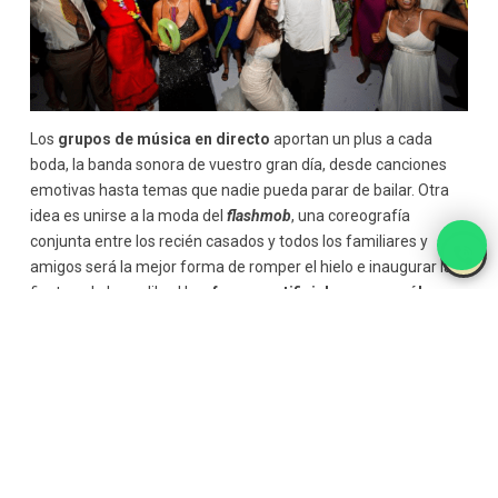
Los
grupos de música en directo
aportan un plus a cada
boda, la banda sonora de vuestro gran día, desde canciones
emotivas hasta temas que nadie pueda parar de bailar. Otra
idea es unirse a la moda del
flashmob
, una coreografía
conjunta entre los recién casados y todos los familiares y
amigos será la mejor forma de romper el hielo e inaugurar la
fiesta, ¡y la barra libre! Los
fuegos artificiales
, un
monólogo
durante el cóctel, un
espectáculo ecuestre
o un divertido
servicio de tarot
durante la fiesta son otras opciones que
dejarán boquiabiertos a los invitados.
En definitiva, la ambientación, el banquete, la música, el l
ook…
todo cuenta. Cada detalle contribuirá a que un evento sea
único e inolvidable. Altas dosis de originalidad solicitadas por
las parejas y puestas en prácticas por las
Wedding Planner
,